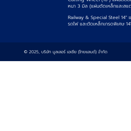
หนา 3 มิล (แผ่นตัดเหล็กและสแ
Railway & Special Steel 14″ 
รถไฟ และตัดเหล็กเกรดพิเศษ 14
© 2025, บริษัท มูลเลอร์ เอเซีย (ไทยแลนด์) จำกัด