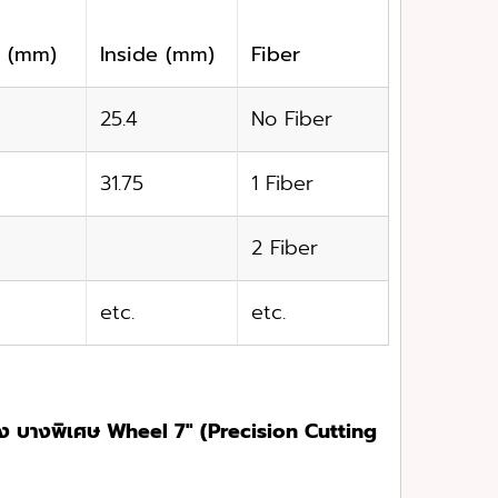
k (mm)
Inside (mm)
Fiber
25.4
No Fiber
31.75
1 Fiber
2 Fiber
etc.
etc.
ูง บางพิเศษ Wheel 7″ (
Precision Cutting